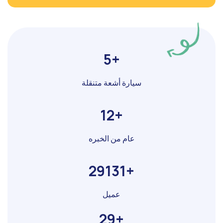
5
سيارة أشعة متنقلة
12
عام من الخبره
29131
عميل
29