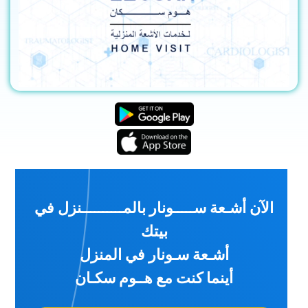
الآن أشـعة ســـــونار بالمــــــــــنزل في
بيتك
أشـعة سـونار في المنزل
أينما كنت مع هــوم سكـان