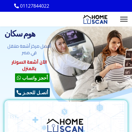
01127844022
هوم سكان
أفضل مركز أشعة متنقل
في مصر
الآن أشعة السونار
بالمنزل
أحجز واتساب
أتصـل للحجـز